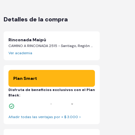
Detalles de la compra
Rinconada Maipú
CAMINO A RINCONADA 2515 - Santiago, Región Metropolitana de Santiago
Ver academia
Plan Smart
Disfruta de beneficios exclusivos con el Plan
Black:
1 Pase VIP de 15 días para un amigo
Añadir todas las ventajas por + $ 3.000 >