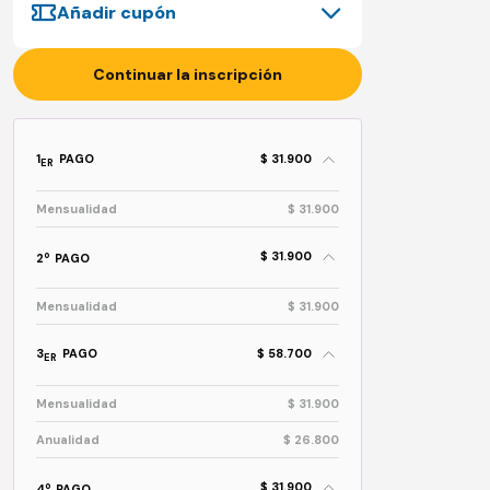
Añadir cupón
Continuar la inscripción
1
PAGO
$ 31.900
ER
Mensualidad
$ 31.900
$ 31.900
o
2
PAGO
Mensualidad
$ 31.900
3
PAGO
$ 58.700
ER
Mensualidad
$ 31.900
Anualidad
$ 26.800
$ 31.900
o
4
PAGO