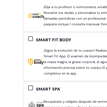
¡Elije a tu profesor o nutricionista, establece tus objetivos y obtén mejores resultados!
Resuelve tus dudas y personaliza tu ent
llamadas periódicas con un profesional q
paquete incluye 1 consulta mensual. Pe
SMART FIT BODY
¡Sigue la evolución de tu cuerpo! Realiza tu bioimpedancia y revisa tus resultados en la
Smart Fit App. El examen de bioimpeda
la masa magra, la grasa corporal, el agu
información precisa sobre tu cuerpo El 
completos en la app
SMART SPA
Recupérate y relájate después de entrenar o toma un momento de relajo cuando