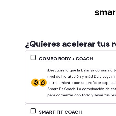
¿Quieres acelerar tus 
COMBO BODY + COACH
¡Descubre lo que la balanza común no te dice y conoce tu % de grasa, masa muscular,
nivel de hidratación y más! Dale seguimi
entrenamiento con un profesor especiali
Smart Fit Coach. La combinación de esto
para comenzar con todo y llevar tus resu
SMART FIT COACH