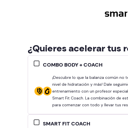
¿Quieres acelerar tus 
COMBO BODY + COACH
¡Descubre lo que la balanza común no te dice y conoce tu % de grasa, masa muscular,
nivel de hidratación y más! Dale seguimi
entrenamiento con un profesor especiali
Smart Fit Coach. La combinación de esto
para comenzar con todo y llevar tus resu
SMART FIT COACH