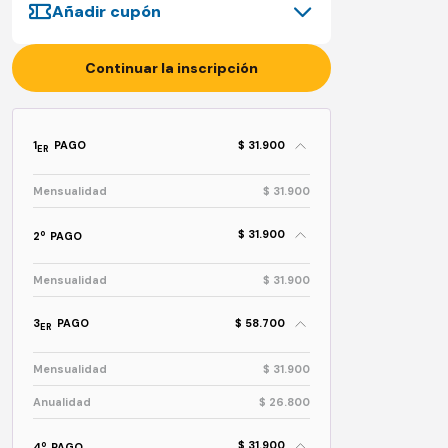
Añadir cupón
Continuar la inscripción
1
PAGO
$ 31.900
ER
Mensualidad
$ 31.900
$ 31.900
o
2
PAGO
Mensualidad
$ 31.900
3
PAGO
$ 58.700
ER
Mensualidad
$ 31.900
Anualidad
$ 26.800
$ 31.900
o
4
PAGO