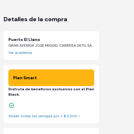
Detalles de la compra
Puerto El Llano
GRAN AVENIDA JOSE MIGUEL CARRERA 2670, SAN MIGUEL, 2670 - Santiago, Región Metropolitana de Santiago
Ver academia
Plan Smart
Disfruta de beneficios exclusivos con el Plan
Black:
1 Pase VIP de 15 días para un amigo
Añadir todas las ventajas por + $ 3.000 >