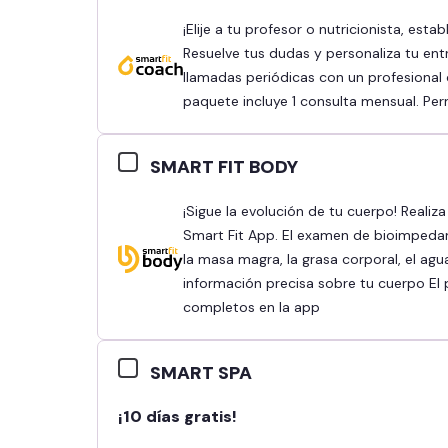
¡Elije a tu profesor o nutricionista, establece tus objetivos y obtén mejores resultados!
Resuelve tus dudas y personaliza tu ent
llamadas periódicas con un profesional q
paquete incluye 1 consulta mensual. Pe
SMART FIT BODY
¡Sigue la evolución de tu cuerpo! Realiza tu bioimpedancia y revisa tus resultados en la
Smart Fit App. El examen de bioimpeda
la masa magra, la grasa corporal, el agu
información precisa sobre tu cuerpo El 
completos en la app
SMART SPA
¡10 días gratis!