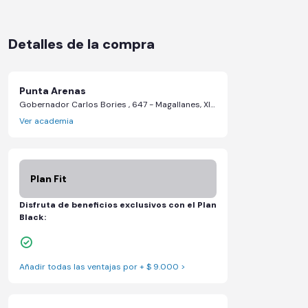
Detalles de la compra
Punta Arenas
Gobernador Carlos Bories , 647 - Magallanes, XII Magallanes y La Antartica Chilena
Ver academia
Plan Fit
Disfruta de beneficios exclusivos con el Plan
Black:
1 Pase VIP de 15 días para un amigo
Añadir todas las ventajas por + $ 9.000 >