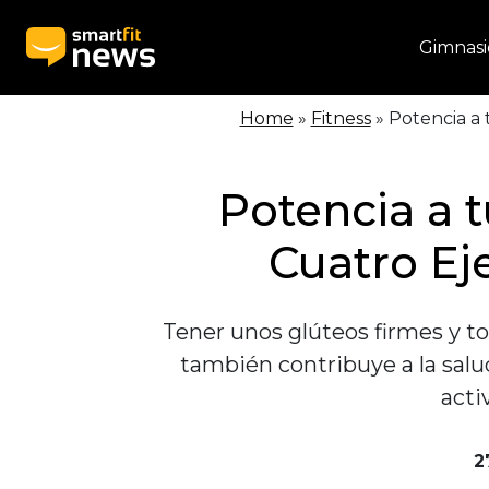
Gimnasi
Home
»
Fitness
»
Potencia a t
Potencia a t
Cuatro Ej
Tener unos glúteos firmes y to
también contribuye a la salu
acti
2