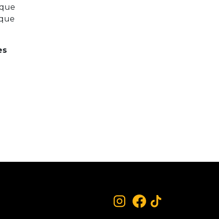
 que
 que
es