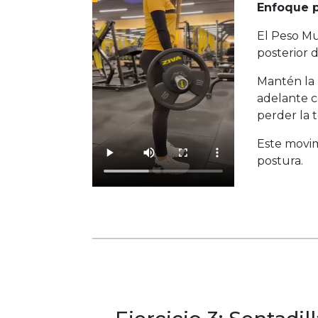
Enfoque p
El Peso Mu
posterior d
Mantén la b
adelante c
perder la 
Este movim
postura.