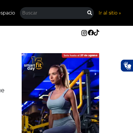
spacio
Ir al sitio »
ue