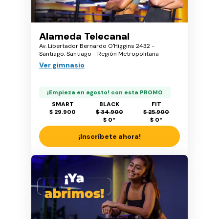
Alameda Telecanal
Av. Libertador Bernardo O'Higgins 2432 -
Santiago, Santiago - Región Metropolitana
Ver gimnasio
¡Empieza en agosto! con esta PROMO
SMART
BLACK
FIT
$ 29.900
$ 34.900
$ 25.900
$ 0
*
$ 0
*
¡Inscríbete ahora!