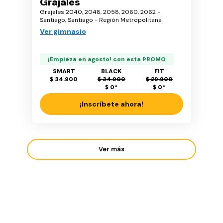
Grajales
Grajales 2040, 2048, 2058, 2060, 2062 -
Santiago, Santiago - Región Metropolitana
Ver gimnasio
¡Empieza en agosto! con esta PROMO
SMART
BLACK
FIT
$ 34.900
$ 34.900
$ 29.900
$ 0
*
$ 0
*
¡Inscríbete ahora!
Ver más