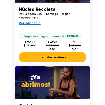
Núcleo Recoleta
Davila baeza 630 - , Santiago - Región
Metropolitana
Ver gimnasio
¡Empieza en agosto! con esta PROMO
SMART
BLACK
FIT
$ 29.900
$ 34.900
$ 25.900
$ 0
*
$ 0
*
¡Inscríbete ahora!