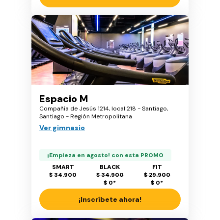
Espacio M
Compañía de Jesús 1214, local 218 - Santiago,
Santiago - Región Metropolitana
Ver gimnasio
¡Empieza en agosto! con esta PROMO
SMART
BLACK
FIT
$ 34.900
$ 34.900
$ 29.900
$ 0
*
$ 0
*
¡Inscríbete ahora!