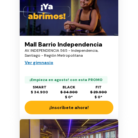
Mall Barrio Independencia
AV. INDEPENDENCIA 565 - Independencia,
Santiago - Región Metropolitana
Ver gimnasio
¡Empieza en agosto! con esta PROMO
SMART
BLACK
FIT
$ 34.900
$ 34.900
$ 29.900
$ 0
*
$ 0
*
¡Inscríbete ahora!