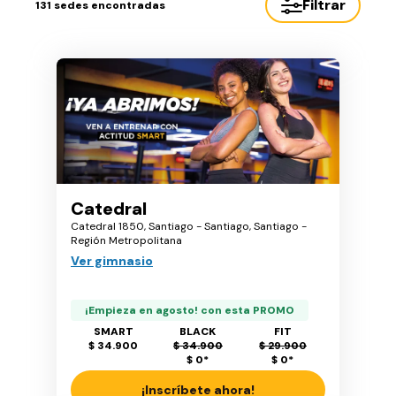
Filtrar
131
sedes encontradas
Catedral
Catedral 1850, Santiago - Santiago, Santiago -
Región Metropolitana
Ver gimnasio
¡Empieza en agosto! con esta PROMO
SMART
BLACK
FIT
$ 34.900
$ 34.900
$ 29.900
$ 0
*
$ 0
*
¡Inscríbete ahora!