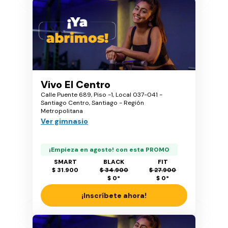
Vivo El Centro
Calle Puente 689, Piso -1, Local 037-041 -
Santiago Centro, Santiago - Región
Metropolitana
Ver gimnasio
¡Empieza en agosto! con esta PROMO
SMART
BLACK
FIT
$ 31.900
$ 34.900
$ 27.900
$ 0
*
$ 0
*
¡Inscríbete ahora!