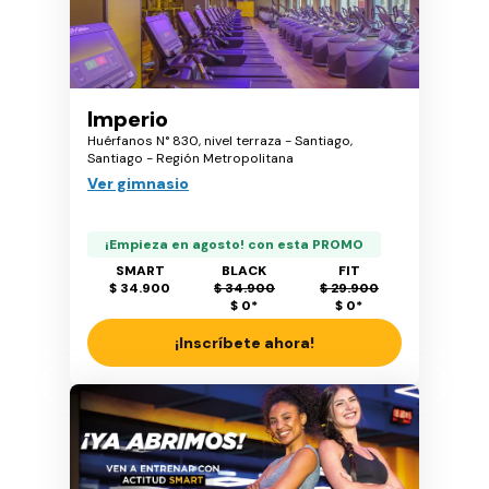
Imperio
Huérfanos N° 830, nivel terraza - Santiago,
Santiago - Región Metropolitana
Ver gimnasio
¡Empieza en agosto! con esta PROMO
SMART
BLACK
FIT
$ 34.900
$ 34.900
$ 29.900
$ 0
*
$ 0
*
¡Inscríbete ahora!