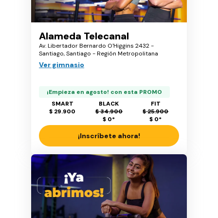
Alameda Telecanal
Av. Libertador Bernardo O'Higgins 2432 -
Santiago, Santiago - Región Metropolitana
Ver gimnasio
¡Empieza en agosto! con esta PROMO
SMART
BLACK
FIT
$ 29.900
$ 34.900
$ 25.900
$ 0
*
$ 0
*
¡Inscríbete ahora!