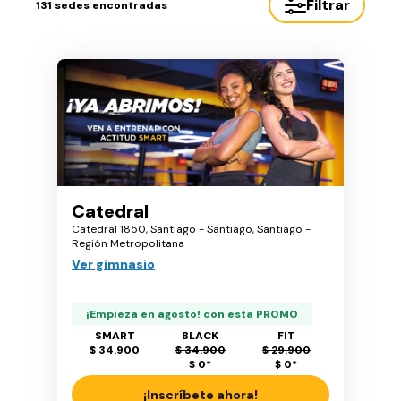
Filtrar
131
sedes encontradas
Catedral
Catedral 1850, Santiago - Santiago, Santiago -
Región Metropolitana
Ver gimnasio
¡Empieza en agosto! con esta PROMO
SMART
BLACK
FIT
$ 34.900
$ 34.900
$ 29.900
$ 0
*
$ 0
*
¡Inscríbete ahora!