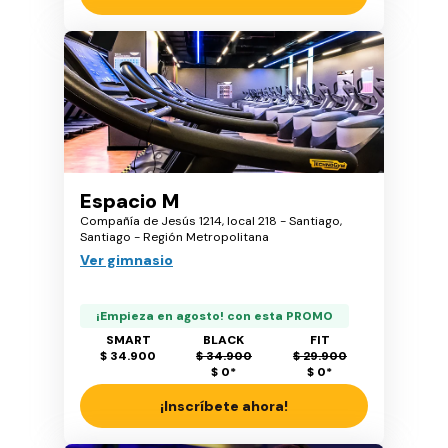
Espacio M
Compañía de Jesús 1214, local 218 - Santiago,
Santiago - Región Metropolitana
Ver gimnasio
¡Empieza en agosto! con esta PROMO
SMART
BLACK
FIT
$ 34.900
$ 34.900
$ 29.900
$ 0
*
$ 0
*
¡Inscríbete ahora!