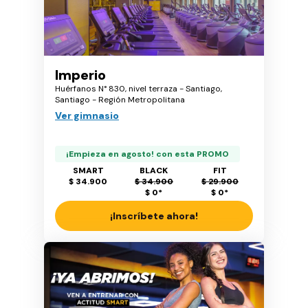
Imperio
Huérfanos N° 830, nivel terraza - Santiago,
Santiago - Región Metropolitana
Ver gimnasio
¡Empieza en agosto! con esta PROMO
SMART
BLACK
FIT
$ 34.900
$ 34.900
$ 29.900
$ 0
*
$ 0
*
¡Inscríbete ahora!