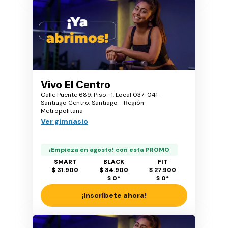
Vivo El Centro
Calle Puente 689, Piso -1, Local 037-041 -
Santiago Centro, Santiago - Región
Metropolitana
Ver gimnasio
¡Empieza en agosto! con esta PROMO
SMART
BLACK
FIT
$ 31.900
$ 34.900
$ 27.900
$ 0
*
$ 0
*
¡Inscríbete ahora!