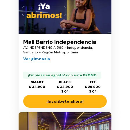
Mall Barrio Independencia
AV. INDEPENDENCIA 565 - Independencia,
Santiago - Región Metropolitana
Ver gimnasio
¡Empieza en agosto! con esta PROMO
SMART
BLACK
FIT
$ 34.900
$ 34.900
$ 29.900
$ 0
*
$ 0
*
¡Inscríbete ahora!