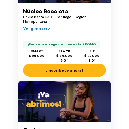
Núcleo Recoleta
Davila baeza 630 - , Santiago - Región
Metropolitana
Ver gimnasio
¡Empieza en agosto! con esta PROMO
SMART
BLACK
FIT
$ 29.900
$ 34.900
$ 25.900
$ 0
*
$ 0
*
¡Inscríbete ahora!