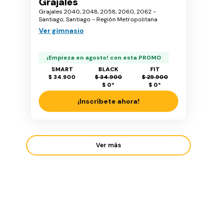
Grajales
Grajales 2040, 2048, 2058, 2060, 2062 -
Santiago, Santiago - Región Metropolitana
Ver gimnasio
¡Empieza en agosto! con esta PROMO
SMART
BLACK
FIT
$ 34.900
$ 34.900
$ 29.900
$ 0
*
$ 0
*
¡Inscríbete ahora!
Ver más