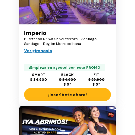
Imperio
Huérfanos N° 830, nivel terraza - Santiago,
Santiago - Región Metropolitana
Ver gimnasio
¡Empieza en agosto! con esta PROMO
SMART
BLACK
FIT
$ 34.900
$ 34.900
$ 29.900
$ 0
*
$ 0
*
¡Inscríbete ahora!