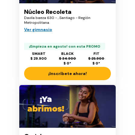
Núcleo Recoleta
Davila baeza 630 - , Santiago - Región
Metropolitana
Ver gimnasio
¡Empieza en agosto! con esta PROMO
SMART
BLACK
FIT
$ 29.900
$ 34.900
$ 25.900
$ 0
*
$ 0
*
¡Inscríbete ahora!