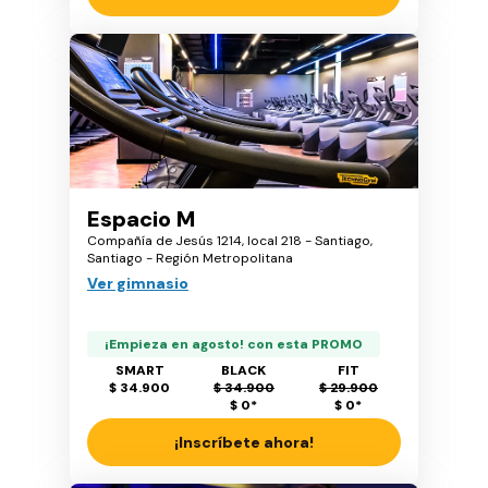
Espacio M
Compañía de Jesús 1214, local 218 - Santiago,
Santiago - Región Metropolitana
Ver gimnasio
¡Empieza en agosto! con esta PROMO
SMART
BLACK
FIT
$ 34.900
$ 34.900
$ 29.900
$ 0
*
$ 0
*
¡Inscríbete ahora!