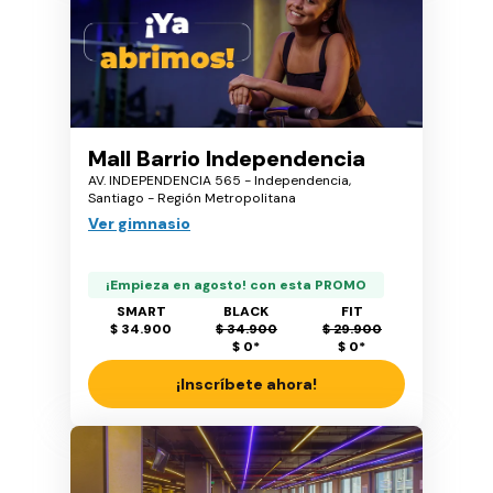
Mall Barrio Independencia
AV. INDEPENDENCIA 565 - Independencia,
Santiago - Región Metropolitana
Ver gimnasio
¡Empieza en agosto! con esta PROMO
SMART
BLACK
FIT
$ 34.900
$ 34.900
$ 29.900
$ 0
*
$ 0
*
¡Inscríbete ahora!