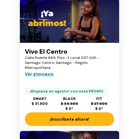
Vivo El Centro
Calle Puente 689, Piso -1, Local 037-041 -
Santiago Centro, Santiago - Región
Metropolitana
Ver gimnasio
¡Empieza en agosto! con esta PROMO
SMART
BLACK
FIT
$ 31.900
$ 34.900
$ 27.900
$ 0
*
$ 0
*
¡Inscríbete ahora!