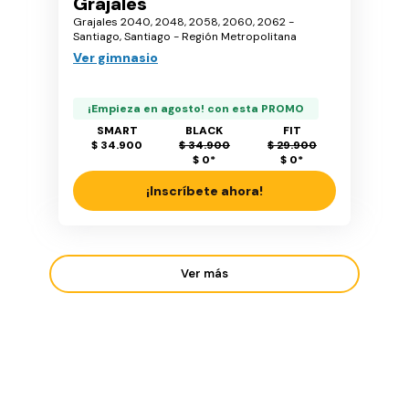
Grajales
Grajales 2040, 2048, 2058, 2060, 2062 -
Santiago, Santiago - Región Metropolitana
Ver gimnasio
¡Empieza en agosto! con esta PROMO
SMART
BLACK
FIT
$ 34.900
$ 34.900
$ 29.900
$ 0
*
$ 0
*
¡Inscríbete ahora!
Ver más