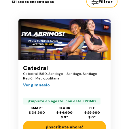
Filtrar
131
sedes encontradas
Catedral
Catedral 1850, Santiago - Santiago, Santiago -
Región Metropolitana
Ver gimnasio
¡Empieza en agosto! con esta PROMO
SMART
BLACK
FIT
$ 34.900
$ 34.900
$ 29.900
$ 0
*
$ 0
*
¡Inscríbete ahora!