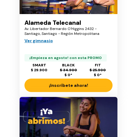
Alameda Telecanal
Av. Libertador Bernardo O'Higgins 2432 -
Santiago, Santiago - Región Metropolitana
Ver gimnasio
¡Empieza en agosto! con esta PROMO
SMART
BLACK
FIT
$ 29.900
$ 34.900
$ 25.900
$ 0
*
$ 0
*
¡Inscríbete ahora!