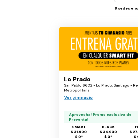
8
sedes en
Lo Prado
San Pablo 6602 - Lo Prado, Santiago - Re
Metropolitana
Ver gimnasio
Aprovecha! Promo exclusiva de
Preventa!
SMART
BLACK
F
$ 31.900
$ 34.900
$ 27
$ 0
*
$ 0
*
$