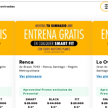
contradas
Renca
Lo O
gión
Av. Brasil, 7093 - Renca, Santiago - Región
Gran Av.
Metropolitana
Santiag
Ver gimnasio
Ver gi
Aprovecha! Promo exclusiva de
Apro
Preventa!
Prev
IT
SMART
BLACK
FIT
SM
.900
$ 26.900
$ 34.900
$ 23.900
$ 29
 0
*
$ 0
*
$ 0
*
$ 0
*
$