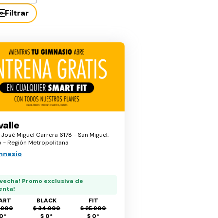
Filtrar
valle
 José Miguel Carrera 6178 - San Miguel,
o - Región Metropolitana
mnasio
vecha! Promo exclusiva de
enta!
ART
BLACK
FIT
.900
$ 34.900
$ 25.900
 0
*
$ 0
*
$ 0
*