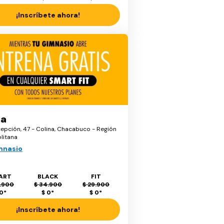
¡Inscríbete ahora!
na
epción, 47 - Colina, Chacabuco - Región
litana
mnasio
ART
BLACK
FIT
.900
$ 34.900
$ 29.900
 0
*
$ 0
*
$ 0
*
¡Inscríbete ahora!