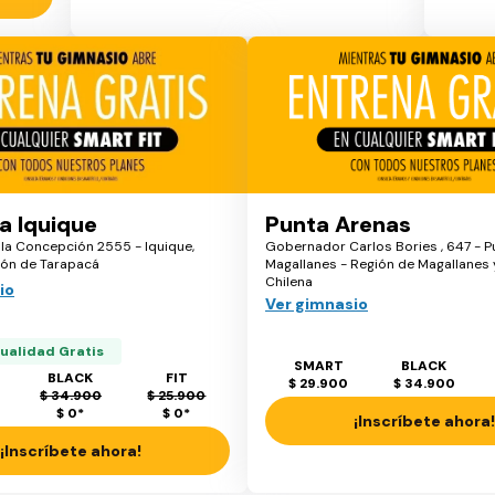
a Iquique
Punta Arenas
 la Concepción 2555 - Iquique,
Gobernador Carlos Bories , 647 - P
ión de Tarapacá
Magallanes - Región de Magallanes y
Chilena
io
Ver gimnasio
ualidad Gratis
SMART
BLACK
BLACK
FIT
$ 29.900
$ 34.900
$ 34.900
$ 25.900
$ 0
*
$ 0
*
¡Inscríbete ahora!
¡Inscríbete ahora!