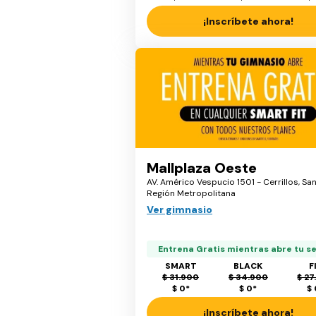
¡Inscríbete ahora!
Mallplaza Oeste
AV. Américo Vespucio 1501 - Cerrillos, San
Región Metropolitana
Ver gimnasio
Entrena Gratis mientras abre tu s
SMART
BLACK
F
$ 31.900
$ 34.900
$ 27
$ 0
*
$ 0
*
$
¡Inscríbete ahora!