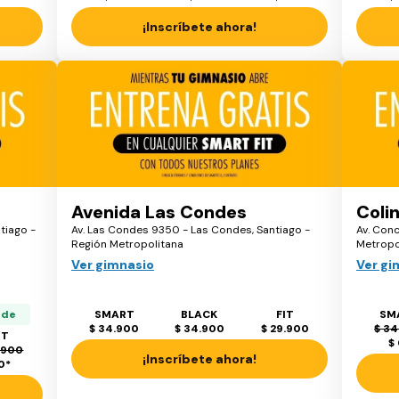
¡Inscríbete ahora!
Avenida Las Condes
Coli
tiago -
Av. Las Condes 9350 - Las Condes, Santiago -
Av. Conc
Región Metropolitana
Metropo
Ver gimnasio
Ver gi
ede
SMART
BLACK
FIT
SM
$ 34.900
$ 34.900
$ 29.900
$ 34
IT
$
.900
¡Inscríbete ahora!
 0
*