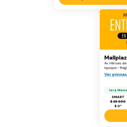
Mallplaz
Av. Héroes de
Iquique - Reg
Ver gimnas
1era Mens
SMART
$ 29.900
$ 0
*