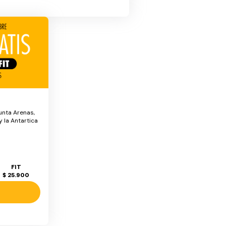
unta Arenas,
 la Antartica
FIT
$ 25.900