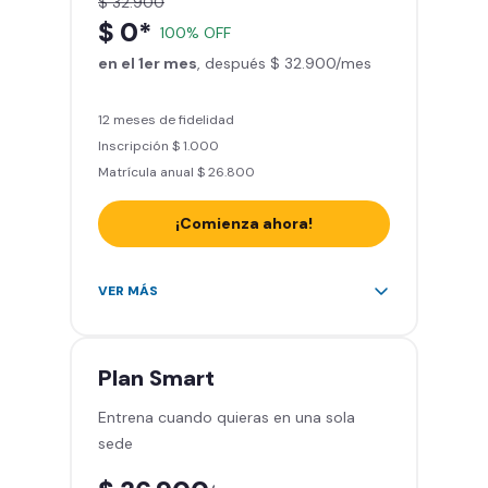
$ 32.900
Actívate y baila
$ 0*
100% OFF
Acceso a todas las áreas del
en el 1er mes
gimnasio - peso libre, peso
, después $ 32.900/mes
integrado, cardio y clases
grupales
12 meses de fidelidad
Inscripción $ 1.000
Matrícula anual $ 26.800
¡Comienza ahora!
Acceso a más de 2.000 gimnasios
VER MÁS
en Chile y Latinoamérica
5 invitaciones al mes en el
gimnasio que quieras
Plan
Smart
1 Pase VIP de 15 días para un amigo
Entrena cuando quieras en una sola
Smart Fit app – Tu plan de
sede
entrenamiento personalizado
Clases grupales con profesores -