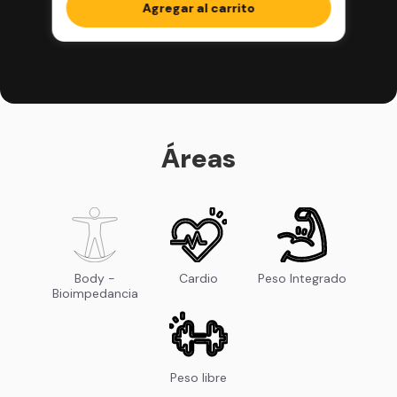
completos en la app
Agregar al carrito
Áreas
Body -
Cardio
Peso Integrado
Bioimpedancia
Peso libre