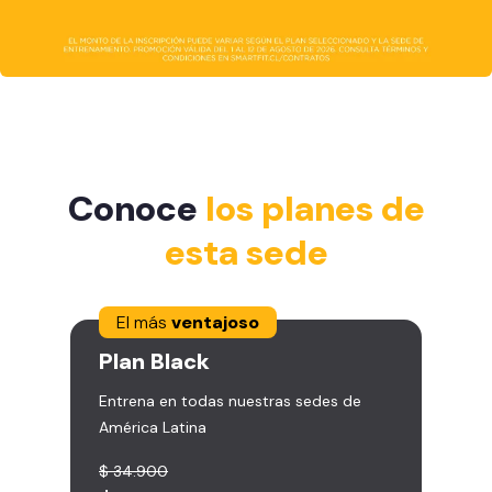
Conoce
los planes de
esta sede
El más
ventajoso
Plan
Black
Entrena en todas nuestras sedes de
América Latina
$ 34.900