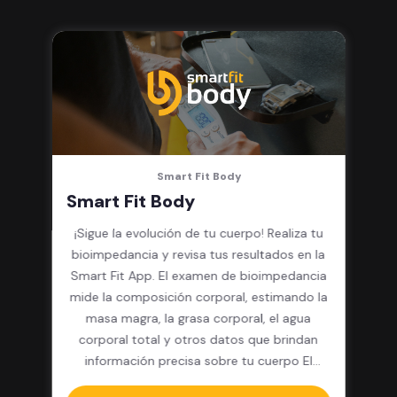
integrado, cardio y clases
grupales
Smart Fit Body
Smart Fit Body
¡Sigue la evolución de tu cuerpo! Realiza tu
bioimpedancia y revisa tus resultados en la
Smart Fit App. El examen de bioimpedancia
mide la composición corporal, estimando la
masa magra, la grasa corporal, el agua
corporal total y otros datos que brindan
información precisa sobre tu cuerpo El
paquete incluye: 12 pesajes y resultados