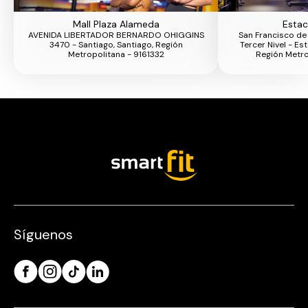
Mall Plaza Alameda
Estac
AVENIDA LIBERTADOR BERNARDO OHIGGINS
San Francisco de
3470 - Santiago, Santiago, Región
Tercer Nivel - Es
Metropolitana - 9161332
Región Metro
Síguenos