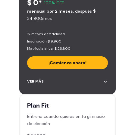
$ 0*
100% OFF
mensual por 2 meses
, después $
34.900/mes
12 meses de fidelidad
Inscripción $ 9.900
Matrícula anual $ 26.800
¡Comienza ahora!
Acceso a más de 2.000 gimnasios
VER MÁS
en Chile y Latinoamérica
5 invitaciones al mes en el
gimnasio que quieras
Plan
Fit
1 Pase VIP de 15 días para un amigo
Entrena cuando quieras en tu gimnasio
Smart Fit app – Tu plan de
de elección
entrenamiento personalizado
Clases grupales con profesores -