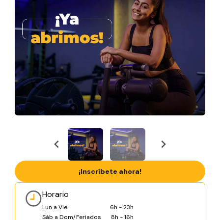
¡Inscríbete ahora!
Horario
Lun a Vie
6h - 23h
Sáb a Dom/Feriados
8h - 16h