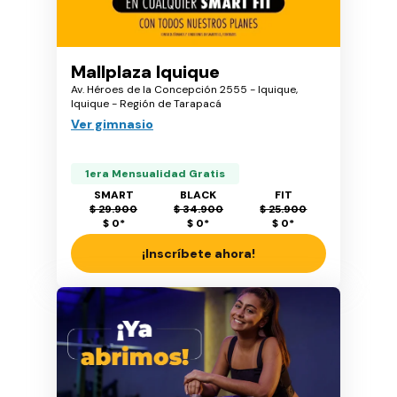
Mallplaza Iquique
Av. Héroes de la Concepción 2555 - Iquique,
Iquique - Región de Tarapacá
Ver gimnasio
1era Mensualidad Gratis
SMART
BLACK
FIT
$ 29.900
$ 34.900
$ 25.900
$ 0
*
$ 0
*
$ 0
*
¡Inscríbete ahora!