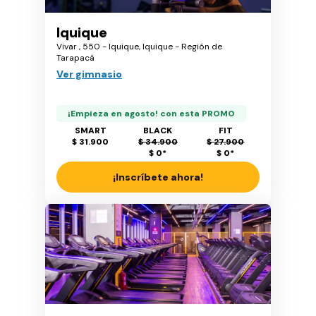
Iquique
Vivar , 550 - Iquique, Iquique - Región de
Tarapacá
Ver gimnasio
¡Empieza en agosto! con esta PROMO
SMART
BLACK
FIT
$ 31.900
$ 34.900
$ 27.900
$ 0
*
$ 0
*
¡Inscríbete ahora!