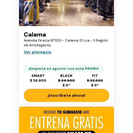
Calama
Avenida Grecia Nº1120 - Calama, El Loa - II Región
de Antofagasta
Ver gimnasio
¡Empieza en agosto! con esta PROMO
SMART
BLACK
FIT
$ 36.900
$ 34.900
$ 32.900
$ 0
*
$ 0
*
¡Inscríbete ahora!