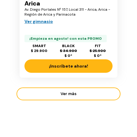
Arica
Av. Diego Portales Nº 157, Local 311 - Arica, Arica -
Región de Arica y Parinacota
Ver gimnasio
¡Empieza en agosto! con esta PROMO
SMART
BLACK
FIT
$ 29.900
$ 34.900
$ 25.900
$ 0
*
$ 0
*
¡Inscríbete ahora!
Ver más