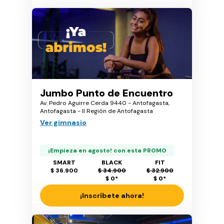
Jumbo Punto de Encuentro
Av. Pedro Aguirre Cerda 9440 - Antofagasta,
Antofagasta - II Región de Antofagasta
Ver gimnasio
¡Empieza en agosto! con esta PROMO
SMART
BLACK
FIT
$ 36.900
$ 34.900
$ 32.900
$ 0
*
$ 0
*
¡Inscríbete ahora!