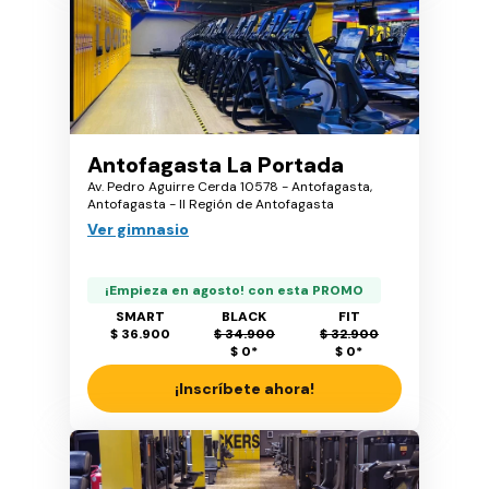
Antofagasta La Portada
Av. Pedro Aguirre Cerda 10578 - Antofagasta,
Antofagasta - II Región de Antofagasta
Ver gimnasio
¡Empieza en agosto! con esta PROMO
SMART
BLACK
FIT
$ 36.900
$ 34.900
$ 32.900
$ 0
*
$ 0
*
¡Inscríbete ahora!