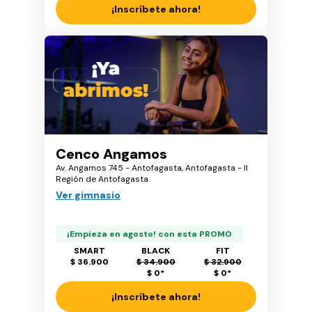
¡Inscríbete ahora!
Cenco Angamos
Av. Angamos 745 - Antofagasta, Antofagasta - II
Región de Antofagasta
Ver gimnasio
¡Empieza en agosto! con esta PROMO
SMART
BLACK
FIT
$ 36.900
$ 34.900
$ 32.900
$ 0
*
$ 0
*
¡Inscríbete ahora!