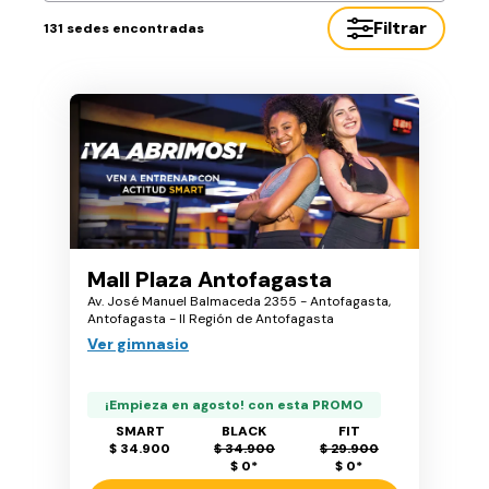
Filtrar
131
sedes encontradas
Mall Plaza Antofagasta
Av. José Manuel Balmaceda 2355 - Antofagasta,
Antofagasta - II Región de Antofagasta
Ver gimnasio
¡Empieza en agosto! con esta PROMO
SMART
BLACK
FIT
$ 34.900
$ 34.900
$ 29.900
$ 0
*
$ 0
*