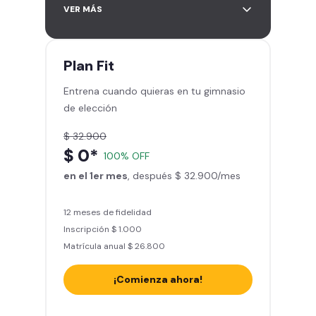
Acceso a más de 2.000 gimnasios
VER MÁS
en Chile y Latinoamérica
5 invitaciones al mes en el
gimnasio que quieras
Plan
Fit
1 Pase VIP de 15 días para un amigo
Entrena cuando quieras en tu gimnasio
Smart Fit app – Tu plan de
de elección
entrenamiento personalizado
Clases grupales con profesores -
$ 32.900
Actívate y baila
$ 0*
100% OFF
Acceso a todas las áreas del
en el 1er mes
gimnasio - peso libre, peso
, después $ 32.900/mes
integrado, cardio y clases
grupales
12 meses de fidelidad
Inscripción $ 1.000
Matrícula anual $ 26.800
¡Comienza ahora!