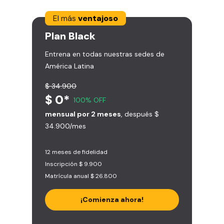
El más
ventajoso
Plan
Black
Entrena en todas nuestras sedes de
América Latina
$ 34.900
$ 0*
100% OFF
mensual por 2 meses
, después $
34.900/mes
12 meses de fidelidad
Inscripción $ 9.900
Matrícula anual $ 26.800
¡Comienza ahora!