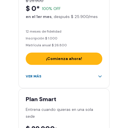
$ 25.900
Actívate y baila
$ 0*
100% OFF
Acceso a todas las áreas del
en el 1er mes
gimnasio - peso libre, peso
, después $ 25.900/mes
integrado, cardio y clases
grupales
12 meses de fidelidad
Inscripción $ 1.000
Matrícula anual $ 26.800
¡Comienza ahora!
Acceso a más de 2.000 gimnasios
VER MÁS
en Chile y Latinoamérica
5 invitaciones al mes en el
gimnasio que quieras
Plan
Smart
1 Pase VIP de 15 días para un amigo
Entrena cuando quieras en una sola
Smart Fit app – Tu plan de
sede
entrenamiento personalizado
Clases grupales con profesores -