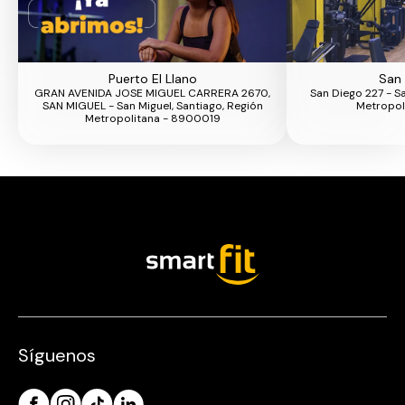
Puerto El Llano
San 
GRAN AVENIDA JOSE MIGUEL CARRERA 2670,
San Diego 227 - Sa
SAN MIGUEL - San Miguel, Santiago, Región
Metropol
Metropolitana - 8900019
Síguenos