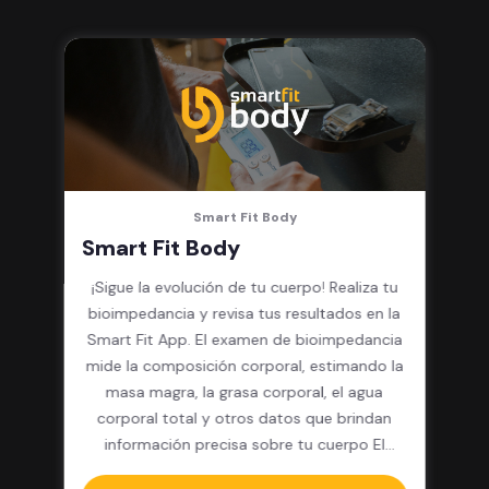
integrado, cardio y clases
grupales
Smart Fit Body
Smart Fit Body
¡Sigue la evolución de tu cuerpo! Realiza tu
bioimpedancia y revisa tus resultados en la
Smart Fit App. El examen de bioimpedancia
mide la composición corporal, estimando la
masa magra, la grasa corporal, el agua
corporal total y otros datos que brindan
información precisa sobre tu cuerpo El
paquete incluye: 12 pesajes y resultados