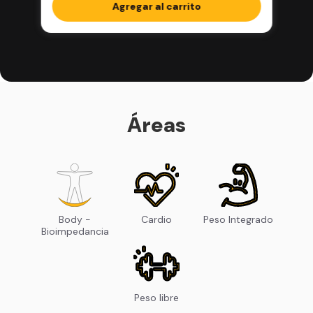
completos en la app
Agregar al carrito
Áreas
Body -
Cardio
Peso Integrado
Bioimpedancia
Peso libre