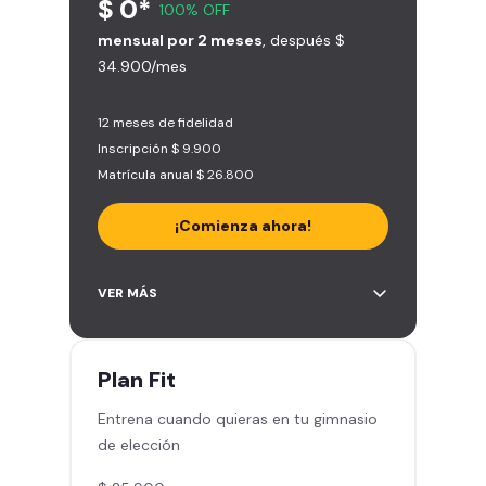
$ 0*
100% OFF
mensual por 2 meses
, después $
34.900/mes
12 meses de fidelidad
Inscripción $ 9.900
Matrícula anual $ 26.800
¡Comienza ahora!
Acceso a más de 2.000 gimnasios
VER MÁS
en Chile y Latinoamérica
5 invitaciones al mes en el
gimnasio que quieras
Plan
Fit
1 Pase VIP de 15 días para un amigo
Entrena cuando quieras en tu gimnasio
Smart Fit app – Tu plan de
de elección
entrenamiento personalizado
Clases grupales con profesores -