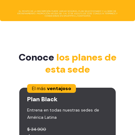
Conoce
los planes de
esta sede
El más
ventajoso
Plan
Black
Entrena en todas nuestras sedes de
América Latina
$ 34.900