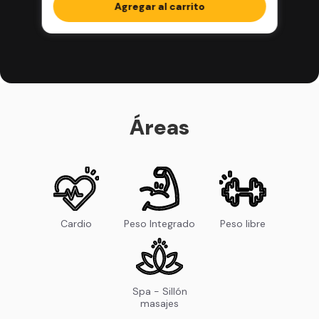
completos en la app
Agregar al carrito
Áreas
Cardio
Peso Integrado
Peso libre
Spa - Sillón
masajes