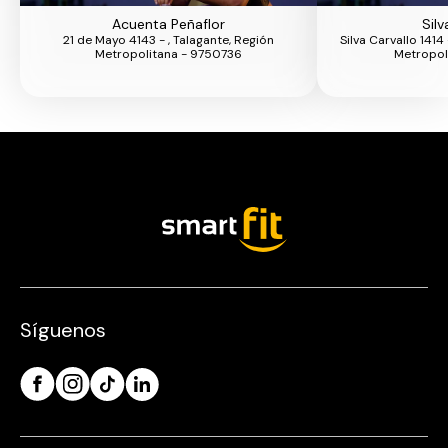
Acuenta Peñaflor
Silv
21 de Mayo 4143 - , Talagante, Región
Silva Carvallo 1414
Metropolitana - 9750736
Metropol
Síguenos