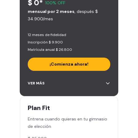
$ 0*
100% OFF
mensual por 2 meses
, después $
34.900/mes
12 meses de fidelidad
Inscripción $ 9.900
Matrícula anual $ 26.800
¡Comienza ahora!
Acceso a más de 2.000 gimnasios
VER MÁS
en Chile y Latinoamérica
5 invitaciones al mes en el
gimnasio que quieras
Plan
Fit
1 Pase VIP de 15 días para un amigo
Entrena cuando quieras en tu gimnasio
Smart Fit app – Tu plan de
de elección
entrenamiento personalizado
Clases grupales con profesores -