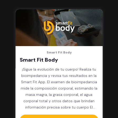
integrado, cardio y clases
grupales
Smart Fit Body
Smart Fit Body
¡Sigue la evolución de tu cuerpo! Realiza tu
bioimpedancia y revisa tus resultados en la
Smart Fit App. El examen de bioimpedancia
mide la composición corporal, estimando la
masa magra, la grasa corporal, el agua
corporal total y otros datos que brindan
información precisa sobre tu cuerpo El
paquete incluye: 12 pesajes y resultados