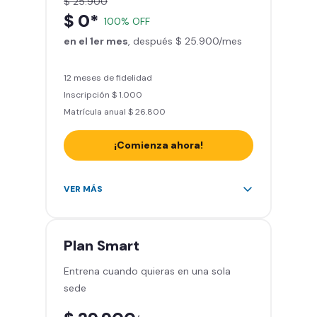
$ 25.900
Actívate y baila
$ 0*
100% OFF
Acceso a todas las áreas del
en el 1er mes
gimnasio - peso libre, peso
, después $ 25.900/mes
integrado, cardio y clases
grupales
12 meses de fidelidad
Inscripción $ 1.000
Matrícula anual $ 26.800
¡Comienza ahora!
Acceso a más de 2.000 gimnasios
VER MÁS
en Chile y Latinoamérica
5 invitaciones al mes en el
gimnasio que quieras
Plan
Smart
1 Pase VIP de 15 días para un amigo
Entrena cuando quieras en una sola
Smart Fit app – Tu plan de
sede
entrenamiento personalizado
Clases grupales con profesores -