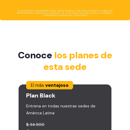
Conoce
los planes de
esta sede
El más
ventajoso
Plan
Black
Entrena en todas nuestras sedes de
América Latina
$ 34.900