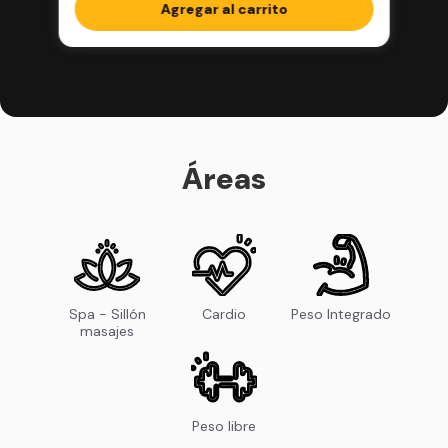
completos en la app
Agregar al carrito
Áreas
Spa - Sillón
Cardio
Peso Integrado
masajes
Peso libre