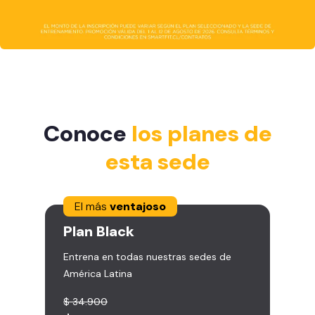
Conoce
los planes de
esta sede
El más
ventajoso
Plan
Black
Entrena en todas nuestras sedes de
América Latina
$ 34.900