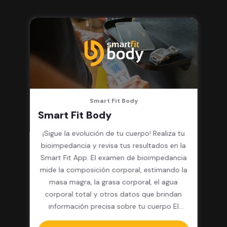
integrado, cardio y clases
grupales
Smart Fit Body
Smart Fit Body
¡Sigue la evolución de tu cuerpo! Realiza tu
bioimpedancia y revisa tus resultados en la
Smart Fit App. El examen de bioimpedancia
mide la composición corporal, estimando la
masa magra, la grasa corporal, el agua
corporal total y otros datos que brindan
información precisa sobre tu cuerpo El
paquete incluye: 12 pesajes y resultados