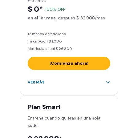
$ 32.900
Actívate y baila
$ 0*
100% OFF
Acceso a todas las áreas del
en el 1er mes
gimnasio - peso libre, peso
, después $ 32.900/mes
integrado, cardio y clases
grupales
12 meses de fidelidad
Inscripción $ 1.000
Matrícula anual $ 26.800
¡Comienza ahora!
Acceso a más de 2.000 gimnasios
VER MÁS
en Chile y Latinoamérica
5 invitaciones al mes en el
gimnasio que quieras
Plan
Smart
1 Pase VIP de 15 días para un amigo
Entrena cuando quieras en una sola
Smart Fit app – Tu plan de
sede
entrenamiento personalizado
Clases grupales con profesores -