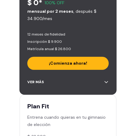
$ 0*
100% OFF
mensual por 2 meses
, después $
34.900/mes
12 meses de fidelidad
Inscripción $ 9.900
Matrícula anual $ 26.800
¡Comienza ahora!
Acceso a más de 2.000 gimnasios
VER MÁS
en Chile y Latinoamérica
5 invitaciones al mes en el
gimnasio que quieras
Plan
Fit
1 Pase VIP de 15 días para un amigo
Entrena cuando quieras en tu gimnasio
Smart Fit app – Tu plan de
de elección
entrenamiento personalizado
Clases grupales con profesores -