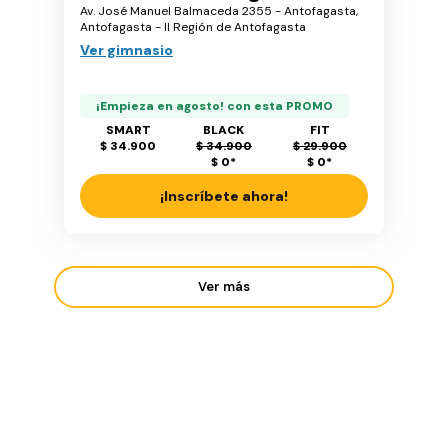
Av. José Manuel Balmaceda 2355 - Antofagasta,
Antofagasta - II Región de Antofagasta
Ver gimnasio
¡Empieza en agosto! con esta PROMO
SMART
BLACK
FIT
$ 34.900
$ 34.900
$ 29.900
$ 0
*
$ 0
*
¡Inscríbete ahora!
Ver más