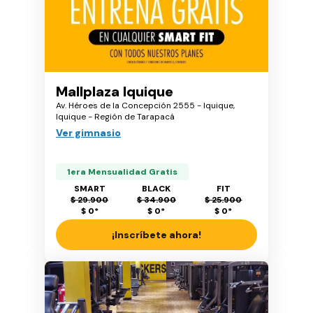
Mallplaza Iquique
Av. Héroes de la Concepción 2555 - Iquique,
Iquique - Región de Tarapacá
Ver gimnasio
1era Mensualidad Gratis
SMART
BLACK
FIT
$ 29.900
$ 34.900
$ 25.900
$ 0
*
$ 0
*
$ 0
*
¡Inscríbete ahora!