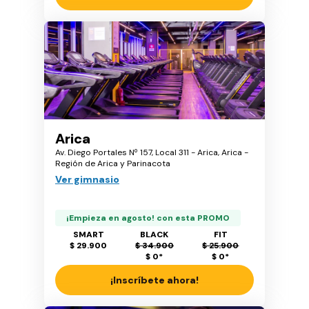
Arica
Av. Diego Portales Nº 157, Local 311 - Arica, Arica -
Región de Arica y Parinacota
Ver gimnasio
¡Empieza en agosto! con esta PROMO
SMART
BLACK
FIT
$ 29.900
$ 34.900
$ 25.900
$ 0
*
$ 0
*
¡Inscríbete ahora!