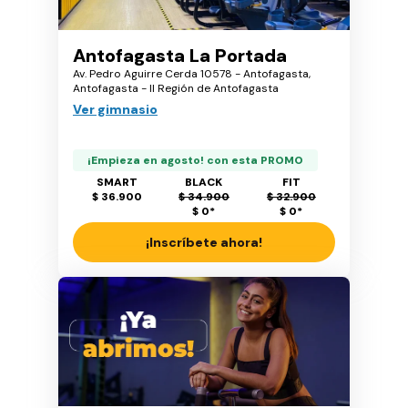
Antofagasta La Portada
Av. Pedro Aguirre Cerda 10578 - Antofagasta,
Antofagasta - II Región de Antofagasta
Ver gimnasio
¡Empieza en agosto! con esta PROMO
SMART
BLACK
FIT
$ 36.900
$ 34.900
$ 32.900
$ 0
*
$ 0
*
¡Inscríbete ahora!