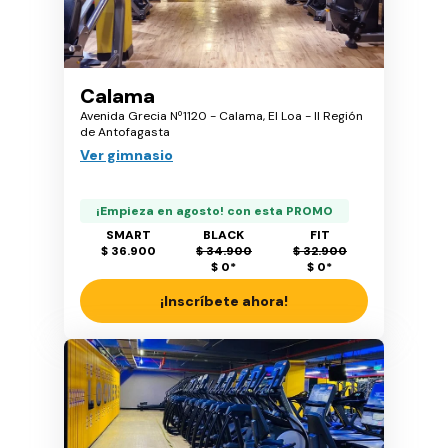
Calama
Avenida Grecia Nº1120 - Calama, El Loa - II Región
de Antofagasta
Ver gimnasio
¡Empieza en agosto! con esta PROMO
SMART
BLACK
FIT
$ 36.900
$ 34.900
$ 32.900
$ 0
*
$ 0
*
¡Inscríbete ahora!