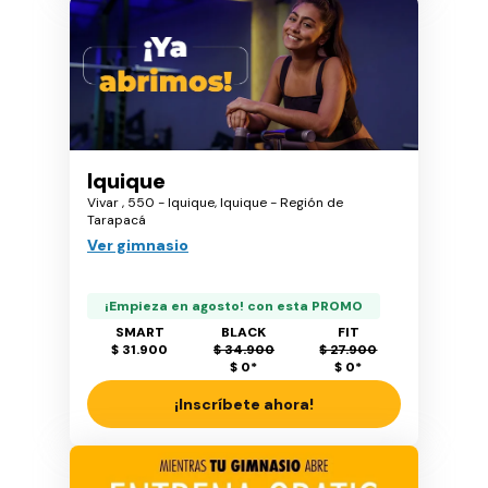
Iquique
Vivar , 550 - Iquique, Iquique - Región de
Tarapacá
Ver gimnasio
¡Empieza en agosto! con esta PROMO
SMART
BLACK
FIT
$ 31.900
$ 34.900
$ 27.900
$ 0
*
$ 0
*
¡Inscríbete ahora!