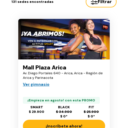
Filtrar
131
sedes encontradas
Mall Plaza Arica
Av. Diego Portales 640 - Arica, Arica - Región de
Arica y Parinacota
Ver gimnasio
¡Empieza en agosto! con esta PROMO
SMART
BLACK
FIT
$ 29.900
$ 34.900
$ 25.900
$ 0
*
$ 0
*
¡Inscríbete ahora!