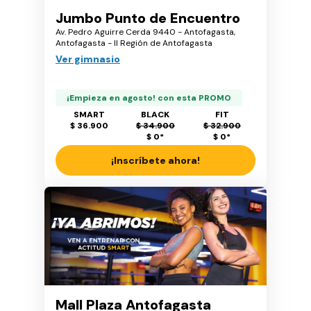
Jumbo Punto de Encuentro
Av. Pedro Aguirre Cerda 9440 - Antofagasta,
Antofagasta - II Región de Antofagasta
Ver gimnasio
¡Empieza en agosto! con esta PROMO
SMART
BLACK
FIT
$ 36.900
$ 34.900
$ 32.900
$ 0
*
$ 0
*
¡Inscríbete ahora!
Mall Plaza Antofagasta