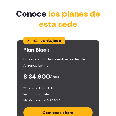
Conoce
los planes de
esta sede
El más
ventajoso
Plan
Black
Entrena en todas nuestras sedes de
América Latina
$ 34.900
/mes
12 meses de fidelidad
Inscripción gratis
Matrícula anual $ 26.800
¡Comienza ahora!