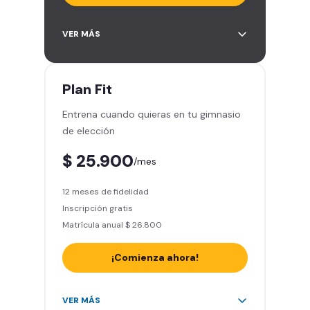
Acceso a más de 2.000 gimnasios
VER MÁS
en Chile y Latinoamérica
5 invitaciones al mes en el
gimnasio que quieras
Plan
Fit
1 Pase VIP de 15 días para un amigo
Entrena cuando quieras en tu gimnasio
Smart Fit app – Tu plan de
de elección
entrenamiento personalizado
Clases grupales con profesores -
$ 25.900
/mes
Actívate y baila
Acceso a todas las áreas del
12 meses de fidelidad
gimnasio - peso libre, peso
Inscripción gratis
integrado, cardio y clases
Matrícula anual $ 26.800
grupales
¡Comienza ahora!
Acceso a más de 2.000 gimnasios
VER MÁS