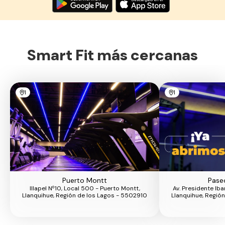
Smart Fit más cercanas
1
1
Puerto Montt
Pase
Illapel Nº10, Local 500 - Puerto Montt,
Av. Presidente Ib
Llanquihue, Región de los Lagos - 5502910
Llanquihue, Regió