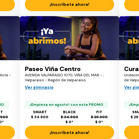
¡Inscríbete ahora!
Paseo Viña Centro
Cura
llota -
AVENIDA VALPARAISO 1070, VIÑA DEL MAR - ,
Undecim
Valparaiso - Región de Valparaiso
de Valp
Ver gimnasio
Ver gi
MO
¡Empieza en agosto! con esta PROMO
¡Emp
IT
SMART
BLACK
FIT
SM
.900
$ 34.900
$ 34.900
$ 29.900
$ 29
 0
*
$ 0
*
$ 0
*
¡Inscríbete ahora!