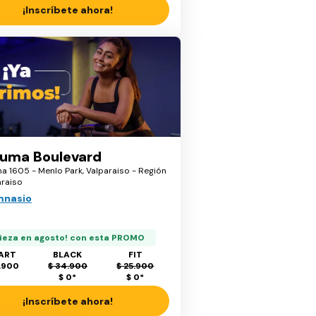
¡Inscríbete ahora!
uma Boulevard
a 1605 - Menlo Park, Valparaiso - Región
araiso
mnasio
ieza en agosto! con esta PROMO
ART
BLACK
FIT
.900
$ 34.900
$ 25.900
$ 0
*
$ 0
*
¡Inscríbete ahora!