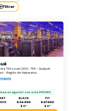
Filtrar
pué
era 754 Local L300 , 759 - Quilpué,
so - Región de Valparaiso
mnasio
ieza en agosto! con esta PROMO
ART
BLACK
FIT
.900
$ 34.900
$ 27.900
$ 0
*
$ 0
*