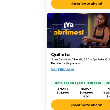
¡Inscríbete ahora!
Quillota
Juan Bautista Alberdi , 360 - Quillota, Qui
Región de Valparaiso
Ver gimnasio
¡Empieza en agosto! con esta PRO
SMART
BLACK
F
$ 31.900
$ 34.900
$ 27
$ 0
*
$
¡Inscríbete ahora!