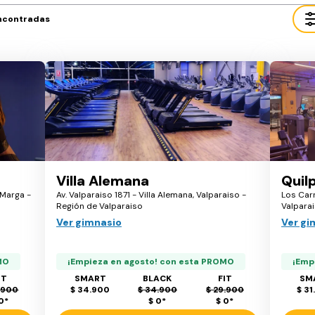
ncontradas
Villa Alemana
Quil
 Marga -
Av. Valparaiso 1871 - Villa Alemana, Valparaiso -
Los Carr
Región de Valparaiso
Valparai
Ver gimnasio
Ver gi
MO
¡Empieza en agosto! con esta PROMO
¡Emp
IT
SMART
BLACK
FIT
SM
.900
$ 34.900
$ 34.900
$ 29.900
$ 31
 0
*
$ 0
*
$ 0
*