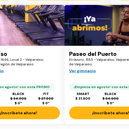
íso
Paseo del Puerto
 1646, Local 2 - Valparaíso,
Errázuriz , 885 - Valparaíso, Valpar
Región de Valparaiso
de Valparaiso
io
Ver gimnasio
en agosto! con esta PROMO
¡Empieza en agosto! con est
BLACK
FIT
SMART
BLACK
$ 34.900
$ 27.900
$ 31.900
$ 34.900
$ 0
*
$ 0
*
$ 0
*
¡Inscríbete ahora!
¡Inscríbete ahora!