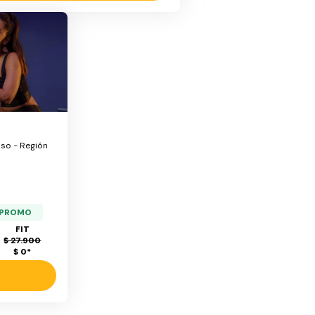
aiso - Región
a PROMO
FIT
$ 27.900
$ 0
*