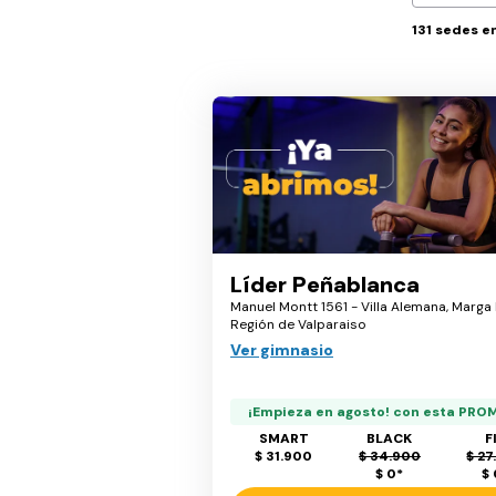
131
sedes e
Líder Peñablanca
Manuel Montt 1561 - Villa Alemana, Marga
Región de Valparaiso
Ver gimnasio
¡Empieza en agosto! con esta PRO
SMART
BLACK
F
$ 31.900
$ 34.900
$ 27
$ 0
*
$