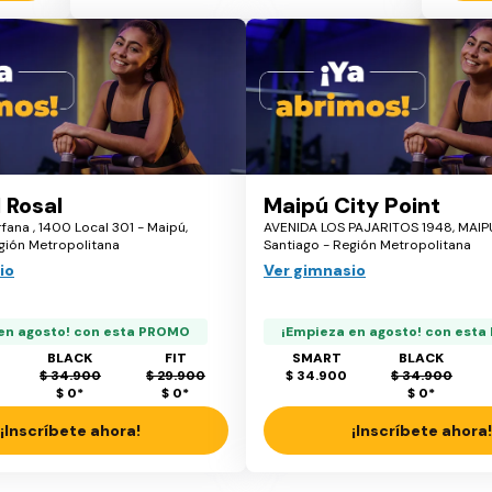
 Rosal
Maipú City Point
fana , 1400 Local 301 - Maipú,
AVENIDA LOS PAJARITOS 1948, MAIPU
gión Metropolitana
Santiago - Región Metropolitana
io
Ver gimnasio
en agosto! con esta PROMO
¡Empieza en agosto! con est
BLACK
FIT
SMART
BLACK
$ 34.900
$ 29.900
$ 34.900
$ 34.900
$ 0
*
$ 0
*
$ 0
*
¡Inscríbete ahora!
¡Inscríbete ahora!