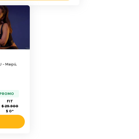
 - Maipú,
a PROMO
FIT
$ 29.900
$ 0
*