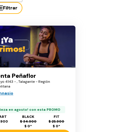
Filtrar
nta Peñaflor
yo 4143 - , Talagante - Región
litana
mnasio
ieza en agosto! con esta PROMO
ART
BLACK
FIT
.900
$ 34.900
$ 25.900
$ 0
*
$ 0
*