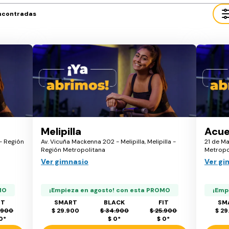
ncontradas
Melipilla
Acue
 - Región
Av. Vicuña Mackenna 202 - Melipilla, Melipilla -
21 de Ma
Región Metropolitana
Metropo
Ver gimnasio
Ver gi
MO
¡Empieza en agosto! con esta PROMO
¡Emp
IT
SMART
BLACK
FIT
SM
.900
$ 29.900
$ 34.900
$ 25.900
$ 29
 0
*
$ 0
*
$ 0
*