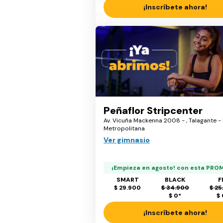
¡Inscríbete ahora!
Peñaflor Stripcenter
Av. Vicuña Mackenna 2008 - , Talagante -
Metropolitana
Ver gimnasio
¡Empieza en agosto! con esta PRO
SMART
BLACK
F
$ 29.900
$ 34.900
$ 25
$ 0
*
$
¡Inscríbete ahora!