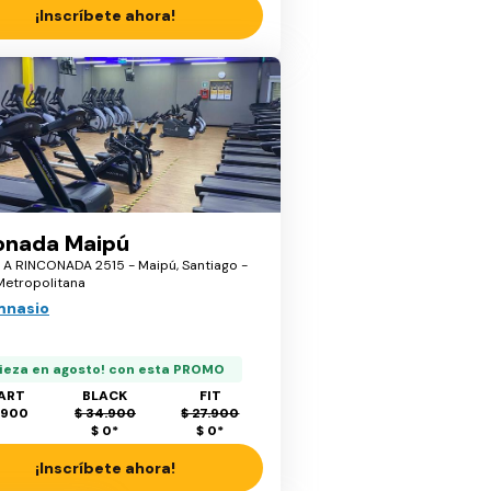
¡Inscríbete ahora!
onada Maipú
A RINCONADA 2515 - Maipú, Santiago -
Metropolitana
mnasio
ieza en agosto! con esta PROMO
ART
BLACK
FIT
.900
$ 34.900
$ 27.900
$ 0
*
$ 0
*
¡Inscríbete ahora!