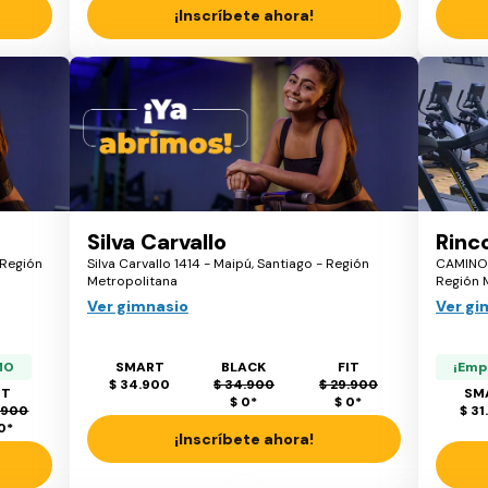
¡Inscríbete ahora!
Silva Carvallo
Rinc
 Región
Silva Carvallo 1414 - Maipú, Santiago - Región
CAMINO 
Metropolitana
Región 
Ver gimnasio
Ver gi
MO
SMART
BLACK
FIT
¡Emp
$ 34.900
$ 34.900
$ 29.900
IT
SM
$ 0
*
$ 0
*
.900
$ 31
 0
*
¡Inscríbete ahora!