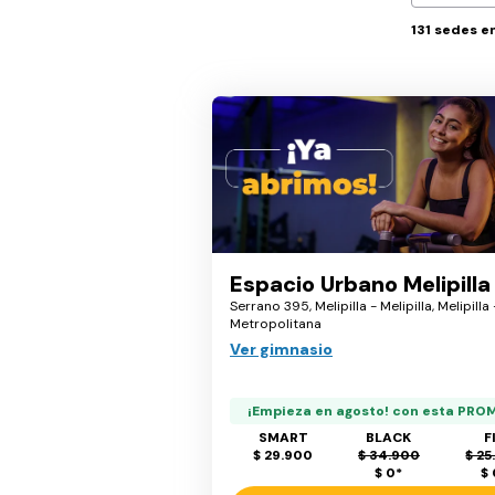
131
sedes e
Espacio Urbano Melipilla
Serrano 395, Melipilla - Melipilla, Melipilla
Metropolitana
Ver gimnasio
¡Empieza en agosto! con esta PRO
SMART
BLACK
F
$ 29.900
$ 34.900
$ 25
$ 0
*
$