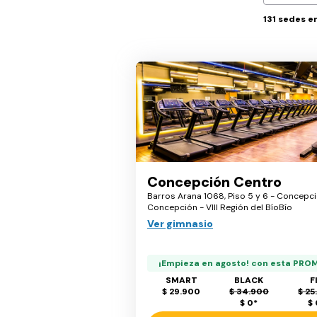
131
sedes e
Concepción Centro
Barros Arana 1068, Piso 5 y 6 - Concepci
Concepción - VIII Región del BíoBío
Ver gimnasio
¡Empieza en agosto! con esta PRO
SMART
BLACK
F
$ 29.900
$ 34.900
$ 25
$ 0
*
$