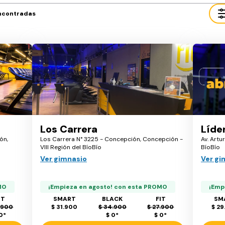
ncontradas
Los Carrera
Líde
ón,
Los Carrera N° 3225 - Concepción, Concepción -
Av. Artu
VIII Región del BíoBío
BíoBío
Ver gimnasio
Ver gi
MO
¡Empieza en agosto! con esta PROMO
¡Emp
IT
SMART
BLACK
FIT
SM
.900
$ 31.900
$ 34.900
$ 27.900
$ 29
 0
*
$ 0
*
$ 0
*