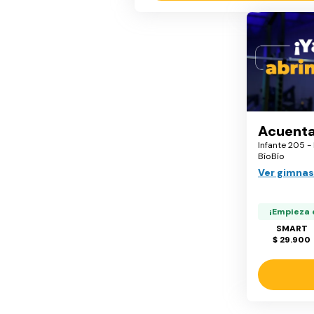
Acuent
Infante 205 -
BíoBío
Ver gimnas
¡Empieza 
SMART
$ 29.900