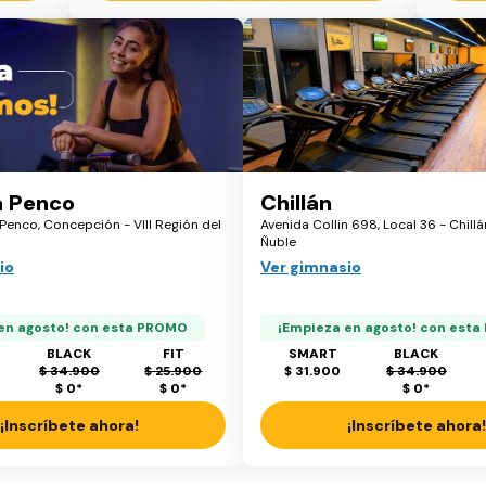
a Penco
Chillán
 Penco, Concepción - VIII Región del
Avenida Collin 698, Local 36 - Chillá
Ñuble
io
Ver gimnasio
en agosto! con esta PROMO
¡Empieza en agosto! con est
BLACK
FIT
SMART
BLACK
$ 34.900
$ 25.900
$ 31.900
$ 34.900
$ 0
*
$ 0
*
$ 0
*
¡Inscríbete ahora!
¡Inscríbete ahora!