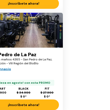
¡Inscríbete ahora!
Pedro de La Paz
s mañios 4385 - San Pedro de La Paz,
ón - VIII Región del BíoBío
mnasio
ieza en agosto! con esta PROMO
ART
BLACK
FIT
.900
$ 34.900
$ 27.900
$ 0
*
$ 0
*
¡Inscríbete ahora!