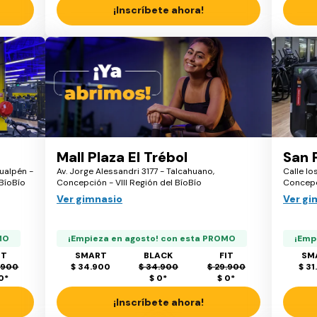
¡Inscríbete ahora!
Mall Plaza El Trébol
San 
ualpén -
Av. Jorge Alessandri 3177 - Talcahuano,
Calle lo
 BíoBío
Concepción - VIII Región del BíoBío
Concepci
Ver gimnasio
Ver gi
MO
¡Empieza en agosto! con esta PROMO
¡Emp
IT
SMART
BLACK
FIT
SM
.900
$ 34.900
$ 34.900
$ 29.900
$ 31
 0
*
$ 0
*
$ 0
*
¡Inscríbete ahora!