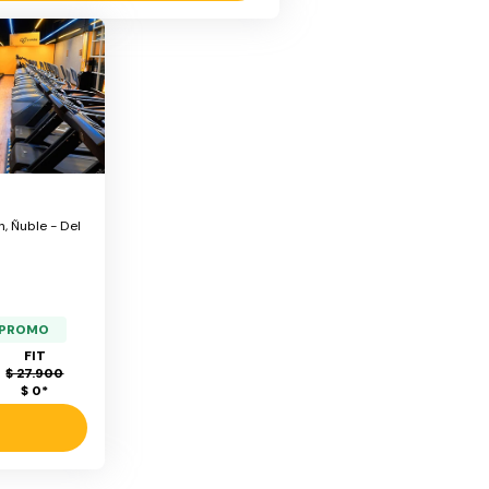
n, Ñuble - Del
a PROMO
FIT
$ 27.900
$ 0
*