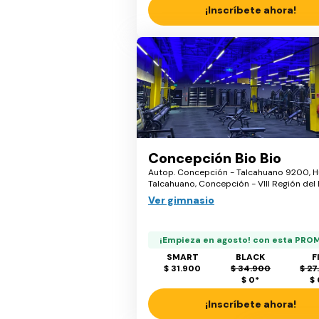
¡Inscríbete ahora!
Concepción Bio Bio
Autop. Concepción - Talcahuano 9200, H
Talcahuano, Concepción - VIII Región del
Ver gimnasio
¡Empieza en agosto! con esta PRO
SMART
BLACK
F
$ 31.900
$ 34.900
$ 27
$ 0
*
$
¡Inscríbete ahora!