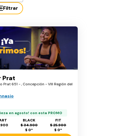
Filtrar
r Prat
ro Prat 651 - , Concepción - VIII Región del
mnasio
ieza en agosto! con esta PROMO
ART
BLACK
FIT
.900
$ 34.900
$ 25.900
$ 0
*
$ 0
*