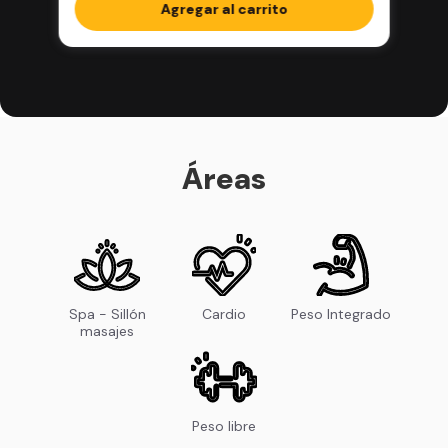
completos en la app
Agregar al carrito
Áreas
Spa - Sillón
Cardio
Peso Integrado
masajes
Peso libre