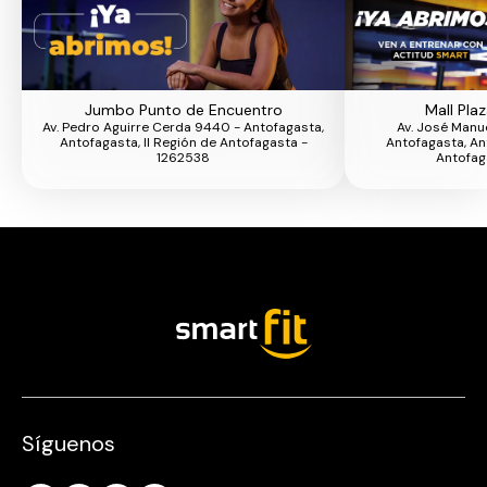
Jumbo Punto de Encuentro
Mall Pla
Av. Pedro Aguirre Cerda 9440 - Antofagasta,
Av. José Manu
Antofagasta, II Región de Antofagasta -
Antofagasta, An
1262538
Antofag
Síguenos