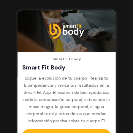
integrado, cardio y clases
grupales
Smart Fit Body
Smart Fit Body
¡Sigue la evolución de tu cuerpo! Realiza tu
bioimpedancia y revisa tus resultados en la
Smart Fit App. El examen de bioimpedancia
mide la composición corporal, estimando la
masa magra, la grasa corporal, el agua
corporal total y otros datos que brindan
información precisa sobre tu cuerpo El
paquete incluye: 12 pesajes y resultados