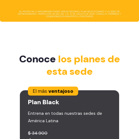
Conoce
los planes de
esta sede
El más
ventajoso
Plan
Black
Entrena en todas nuestras sedes de
América Latina
$ 34.900