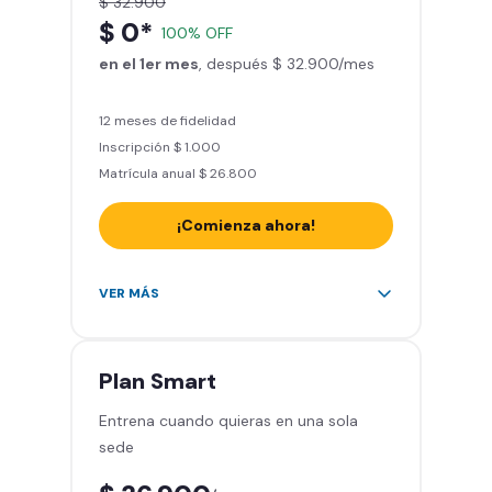
$ 32.900
Actívate y baila
$ 0*
100% OFF
Acceso a todas las áreas del
en el 1er mes
gimnasio - peso libre, peso
, después $ 32.900/mes
integrado, cardio y clases
grupales
12 meses de fidelidad
Inscripción $ 1.000
Matrícula anual $ 26.800
¡Comienza ahora!
Acceso a más de 2.000 gimnasios
VER MÁS
en Chile y Latinoamérica
5 invitaciones al mes en el
gimnasio que quieras
Plan
Smart
1 Pase VIP de 15 días para un amigo
Entrena cuando quieras en una sola
Smart Fit app – Tu plan de
sede
entrenamiento personalizado
Clases grupales con profesores -