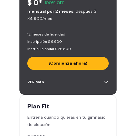
$ 0*
100% OFF
mensual por 2 meses
, después $
34.900/mes
12 meses de fidelidad
Inscripción $ 9.900
Matrícula anual $ 26.800
¡Comienza ahora!
Acceso a más de 2.000 gimnasios
VER MÁS
en Chile y Latinoamérica
5 invitaciones al mes en el
gimnasio que quieras
Plan
Fit
1 Pase VIP de 15 días para un amigo
Entrena cuando quieras en tu gimnasio
Smart Fit app – Tu plan de
de elección
entrenamiento personalizado
Clases grupales con profesores -