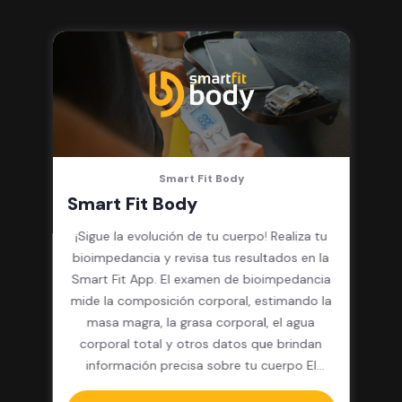
integrado, cardio y clases
grupales
Smart Fit Body
Smart Fit Body
¡Sigue la evolución de tu cuerpo! Realiza tu
bioimpedancia y revisa tus resultados en la
Smart Fit App. El examen de bioimpedancia
mide la composición corporal, estimando la
masa magra, la grasa corporal, el agua
corporal total y otros datos que brindan
información precisa sobre tu cuerpo El
paquete incluye: 12 pesajes y resultados