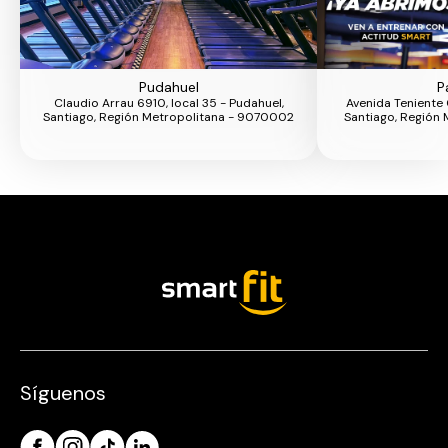
Pudahuel
P
Claudio Arrau 6910, local 35 - Pudahuel,
Avenida Teniente 
Santiago, Región Metropolitana - 9070002
Santiago, Región 
Síguenos