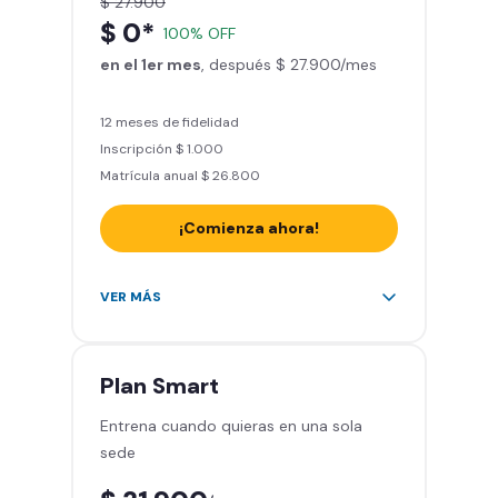
$ 27.900
Actívate y baila
$ 0*
100% OFF
Acceso a todas las áreas del
en el 1er mes
gimnasio - peso libre, peso
, después $ 27.900/mes
integrado, cardio y clases
grupales
12 meses de fidelidad
Inscripción $ 1.000
Matrícula anual $ 26.800
¡Comienza ahora!
Acceso a más de 2.000 gimnasios
VER MÁS
en Chile y Latinoamérica
5 invitaciones al mes en el
gimnasio que quieras
Plan
Smart
1 Pase VIP de 15 días para un amigo
Entrena cuando quieras en una sola
Smart Fit app – Tu plan de
sede
entrenamiento personalizado
Clases grupales con profesores -