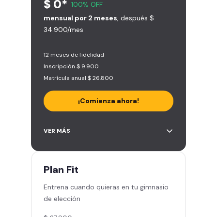
$ 0*
100% OFF
mensual por 2 meses
, después $
34.900/mes
12 meses de fidelidad
Inscripción $ 9.900
Matrícula anual $ 26.800
¡Comienza ahora!
Acceso a más de 2.000 gimnasios
VER MÁS
en Chile y Latinoamérica
5 invitaciones al mes en el
gimnasio que quieras
Plan
Fit
1 Pase VIP de 15 días para un amigo
Entrena cuando quieras en tu gimnasio
Smart Fit app – Tu plan de
de elección
entrenamiento personalizado
Clases grupales con profesores -