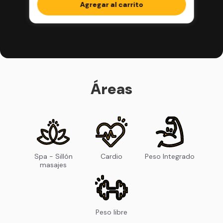
completos en la app
Agregar al carrito
Áreas
Spa - Sillón
Cardio
Peso Integrado
masajes
Peso libre