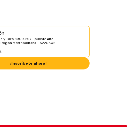
ón
a y Toro 3909, 297 - puente alto
, Región Metropolitana - 8220802
a
¡Inscríbete ahora!