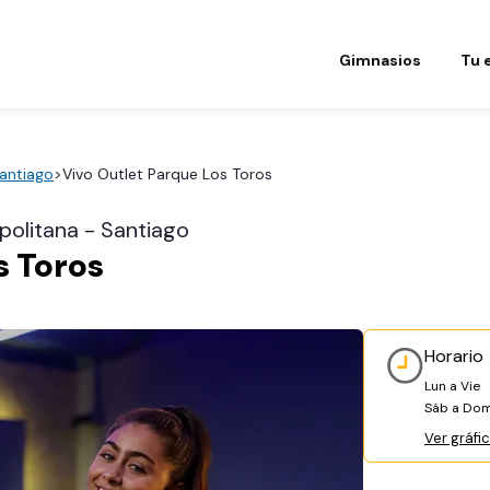
Gimnasios
Tu 
antiago
>
Vivo Outlet Parque Los Toros
politana - Santiago
s Toros
Horario
Lun a Vie
Sáb a Dom
Ver gráfi