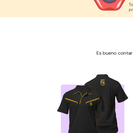
To
pr
Es bueno contar c