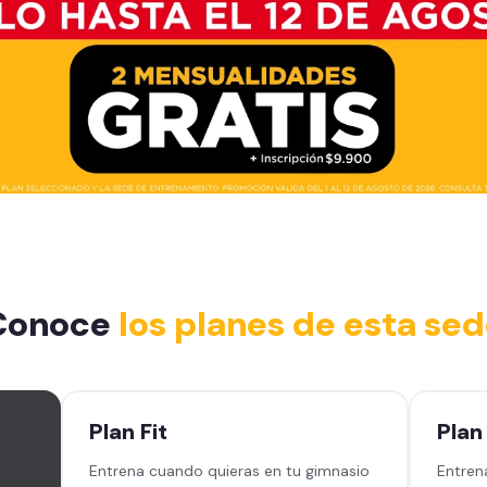
Conoce
los planes de esta se
Plan
Fit
Pla
e
Entrena cuando quieras en tu gimnasio
Entren