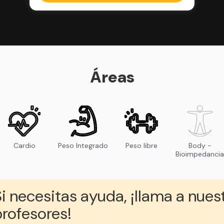
Áreas
Cardio
Peso Integrado
Peso libre
Body -
Bioimpedancia
i necesitas ayuda, ¡llama a nues
rofesores!