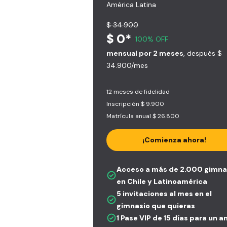
América Latina
$ 34.900
$ 0*
100% OFF
mensual por 2 meses
, después $
34.900/mes
12 meses de fidelidad
Inscripción $ 9.900
Matrícula anual $ 26.800
¡Comienza ahora!
Acceso a más de 2.000 gimna
en Chile y Latinoamérica
5 invitaciones al mes en el
gimnasio que quieras
1 Pase VIP de 15 días para un 