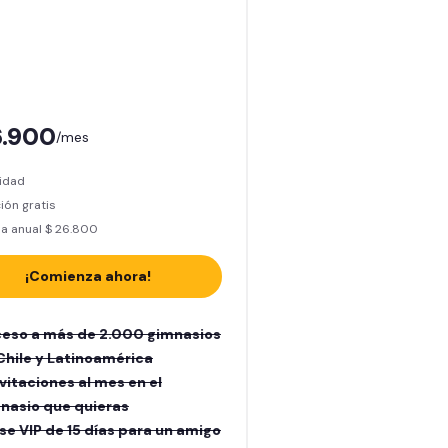
6.900
/mes
lidad
ión gratis
la anual $ 26.800
¡Comienza ahora!
eso a más de 2.000 gimnasios
Chile y Latinoamérica
nvitaciones al mes en el
nasio que quieras
ase VIP de 15 días para un amigo