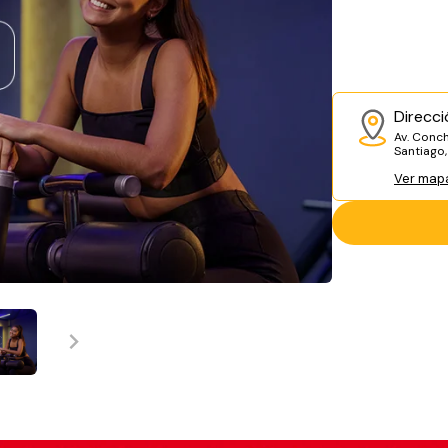
Direcci
Av. Conch
Santiago
Ver map