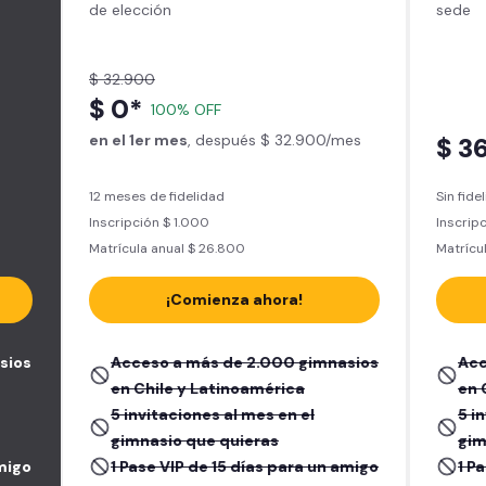
de elección
sede
$ 32.900
$ 0*
100% OFF
en el 1er mes
, después $ 32.900/mes
$ 3
12 meses de fidelidad
Sin fide
Inscripción $ 1.000
Inscripc
Matrícula anual $ 26.800
Matrícu
¡Comienza ahora!
sios
Acceso a más de 2.000 gimnasios
Acc
en Chile y Latinoamérica
en 
5 invitaciones al mes en el
5 i
gimnasio que quieras
gim
amigo
1 Pase VIP de 15 días para un amigo
1 P