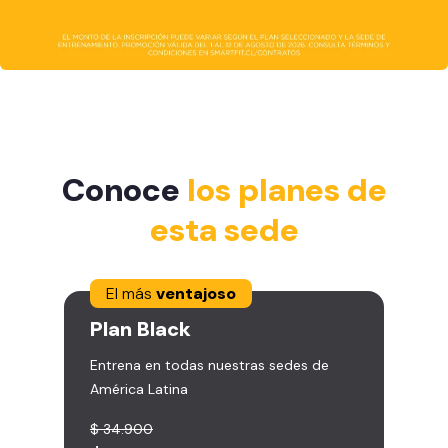
Conoce
los planes de
esta sede
El más
ventajoso
Plan
Black
Entrena en todas nuestras sedes de
América Latina
$ 34.900