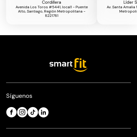
Cordillera
Líder 
Avenida Los Toros #5441, local1 - Puente
Av. Santa Amalia 
Alto, Santiago, Región Metropolitana -
Metropol
8221781
Síguenos