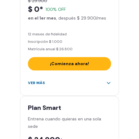
$ 29.900
Actívate y baila
$ 0*
100% OFF
Acceso a todas las áreas del
en el 1er mes
gimnasio - peso libre, peso
, después $ 29.900/mes
integrado, cardio y clases
grupales
12 meses de fidelidad
Inscripción $ 1.000
Matrícula anual $ 26.800
¡Comienza ahora!
Acceso a más de 2.000 gimnasios
VER MÁS
en Chile y Latinoamérica
5 invitaciones al mes en el
gimnasio que quieras
Plan
Smart
1 Pase VIP de 15 días para un amigo
Entrena cuando quieras en una sola
Smart Fit app – Tu plan de
sede
entrenamiento personalizado
Clases grupales con profesores -