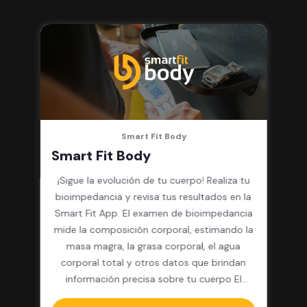
integrado, cardio y clases
grupales
Smart Fit Body
Smart Fit Body
¡Sigue la evolución de tu cuerpo! Realiza tu
bioimpedancia y revisa tus resultados en la
Smart Fit App. El examen de bioimpedancia
mide la composición corporal, estimando la
masa magra, la grasa corporal, el agua
corporal total y otros datos que brindan
información precisa sobre tu cuerpo El
paquete incluye: 12 pesajes y resultados