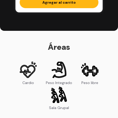
completos en la app
Agregar al carrito
Áreas
Cardio
Peso Integrado
Peso libre
Sala Grupal