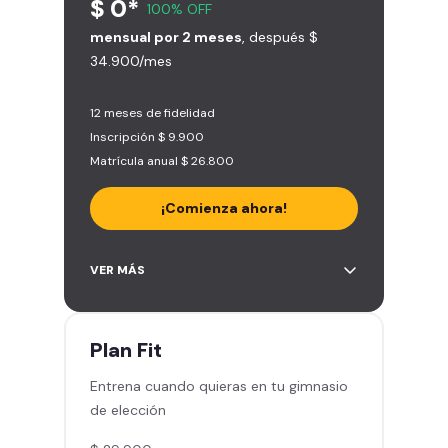
$ 0*
100% OFF
mensual por 2 meses
, después $
34.900/mes
12 meses de fidelidad
Inscripción $ 9.900
Matrícula anual $ 26.800
¡Comienza ahora!
Acceso a más de 2.000 gimnasios
VER MÁS
en Chile y Latinoamérica
5 invitaciones al mes en el
gimnasio que quieras
Plan
Fit
1 Pase VIP de 15 días para un amigo
Entrena cuando quieras en tu gimnasio
Smart Fit app – Tu plan de
de elección
entrenamiento personalizado
Clases grupales con profesores -